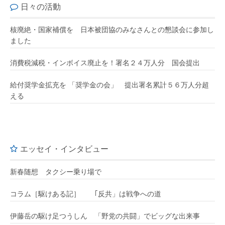
日々の活動
核廃絶・国家補償を 日本被団協のみなさんとの懇談会に参加し
ました
消費税減税・インボイス廃止を！署名２４万人分 国会提出
給付奨学金拡充を 「奨学金の会」 提出署名累計５６万人分超
える
エッセイ・インタビュー
新春随想 タクシー乗り場で
コラム［駆けある記］ ｢反共」は戦争への道
伊藤岳の駆け足つうしん 「野党の共闘」でビッグな出来事