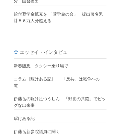
分 国会提出
給付奨学金拡充を 「奨学金の会」 提出署名累
計５６万人分超える
エッセイ・インタビュー
新春随想 タクシー乗り場で
コラム［駆けある記］ ｢反共」は戦争への
道
伊藤岳の駆け足つうしん 「野党の共闘」でビッ
グな出来事
駆けある記
伊藤岳新参院議員に聞く