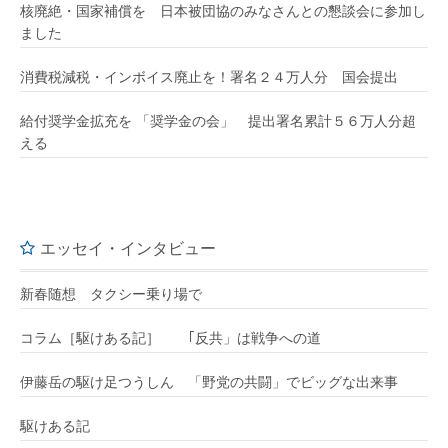
核廃絶・国家補償を 日本被団協のみなさんとの懇談会に参加し
ました
消費税減税・インボイス廃止を！署名２４万人分 国会提出
給付奨学金拡充を 「奨学金の会」 提出署名累計５６万人分超
える
エッセイ・インタビュー
新春随想 タクシー乗り場で
コラム［駆けある記］ ｢反共」は戦争への道
伊藤岳の駆け足つうしん 「野党の共闘」でビッグな出来事
駆けある記