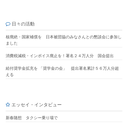
日々の活動
核廃絶・国家補償を 日本被団協のみなさんとの懇談会に参加し
ました
消費税減税・インボイス廃止を！署名２４万人分 国会提出
給付奨学金拡充を 「奨学金の会」 提出署名累計５６万人分超
える
エッセイ・インタビュー
新春随想 タクシー乗り場で