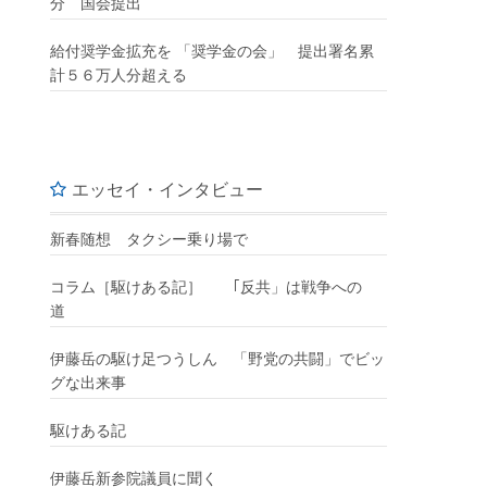
分 国会提出
給付奨学金拡充を 「奨学金の会」 提出署名累
計５６万人分超える
エッセイ・インタビュー
新春随想 タクシー乗り場で
コラム［駆けある記］ ｢反共」は戦争への
道
伊藤岳の駆け足つうしん 「野党の共闘」でビッ
グな出来事
駆けある記
伊藤岳新参院議員に聞く