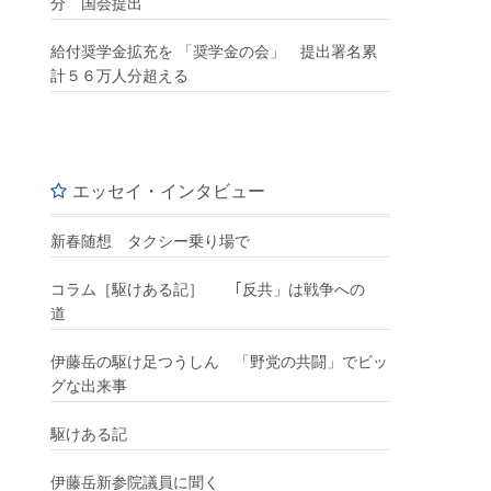
分 国会提出
給付奨学金拡充を 「奨学金の会」 提出署名累
計５６万人分超える
エッセイ・インタビュー
新春随想 タクシー乗り場で
コラム［駆けある記］ ｢反共」は戦争への
道
伊藤岳の駆け足つうしん 「野党の共闘」でビッ
グな出来事
駆けある記
伊藤岳新参院議員に聞く