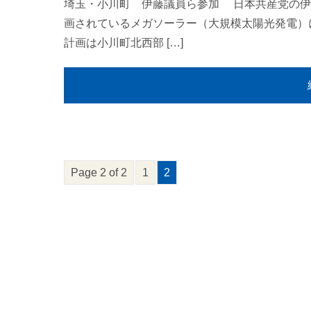
埼玉・小川町 伊藤議員ら参加 日本共産党の伊
画されているメガソーラー（大規模太陽光発電）
計画は小川町北西部 […]
Page 2 of 2
1
2