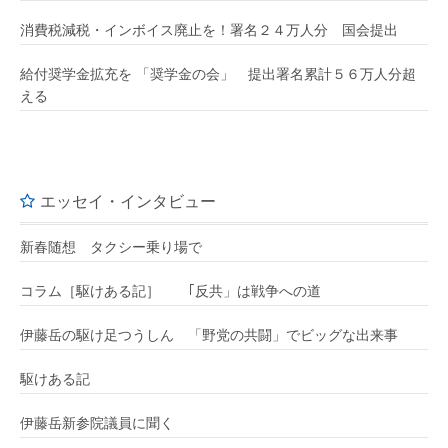
消費税減税・インボイス廃止を！署名２４万人分 国会提出
給付奨学金拡充を 「奨学金の会」 提出署名累計５６万人分超
える
エッセイ・インタビュー
新春随想 タクシー乗り場で
コラム［駆けある記］ ｢反共」は戦争への道
伊藤岳の駆け足つうしん 「野党の共闘」でビッグな出来事
駆けある記
伊藤岳新参院議員に聞く