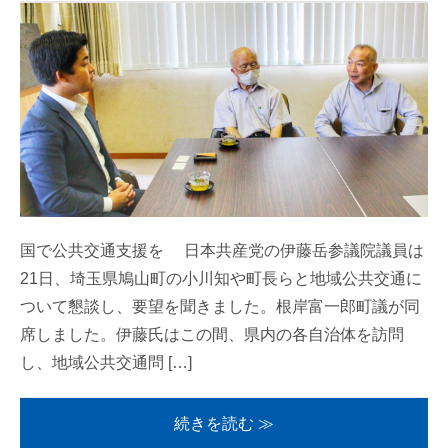
国で公共交通支援を 日本共産党の伊藤岳参議院議員は
21日、埼玉県鳩山町の小川知や町長らと地域公共交通に
ついて懇談し、要望を聞きました。根岸富一郎町議が同
席しました。伊藤氏はこの間、県内の各自治体を訪問
し、地域公共交通問 […]
続きを読む ≫