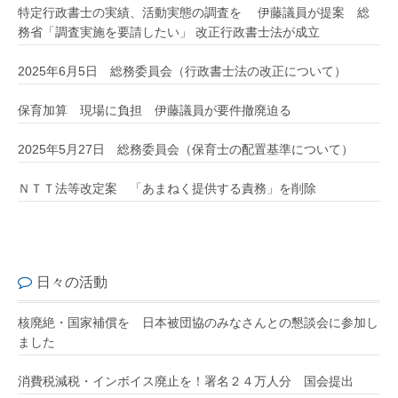
特定行政書士の実績、活動実態の調査を 伊藤議員が提案 総
務省「調査実施を要請したい」 改正行政書士法が成立
2025年6月5日 総務委員会（行政書士法の改正について）
保育加算 現場に負担 伊藤議員が要件撤廃迫る
2025年5月27日 総務委員会（保育士の配置基準について）
ＮＴＴ法等改定案 「あまねく提供する責務」を削除
日々の活動
核廃絶・国家補償を 日本被団協のみなさんとの懇談会に参加し
ました
消費税減税・インボイス廃止を！署名２４万人分 国会提出