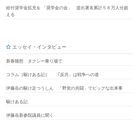
給付奨学金拡充を 「奨学金の会」 提出署名累計５６万人分超
える
エッセイ・インタビュー
新春随想 タクシー乗り場で
コラム［駆けある記］ ｢反共」は戦争への道
伊藤岳の駆け足つうしん 「野党の共闘」でビッグな出来事
駆けある記
伊藤岳新参院議員に聞く