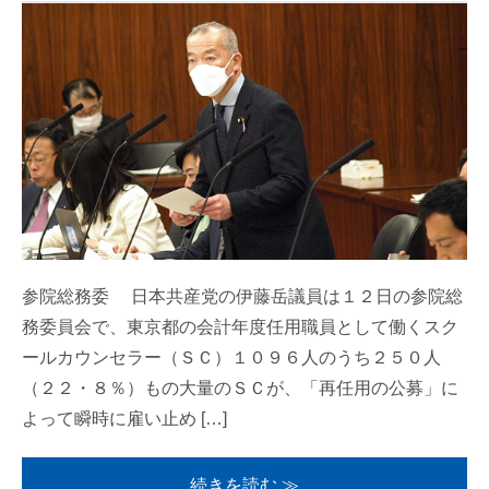
参院総務委 日本共産党の伊藤岳議員は１２日の参院総
務委員会で、東京都の会計年度任用職員として働くスク
ールカウンセラー（ＳＣ）１０９６人のうち２５０人
（２２・８％）もの大量のＳＣが、「再任用の公募」に
よって瞬時に雇い止め […]
続きを読む ≫