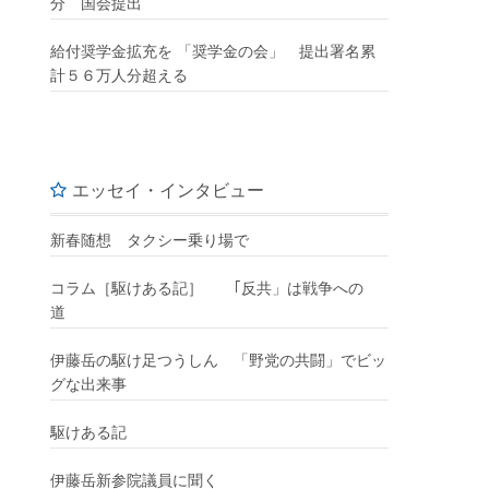
分 国会提出
給付奨学金拡充を 「奨学金の会」 提出署名累
計５６万人分超える
エッセイ・インタビュー
新春随想 タクシー乗り場で
コラム［駆けある記］ ｢反共」は戦争への
道
伊藤岳の駆け足つうしん 「野党の共闘」でビッ
グな出来事
駆けある記
伊藤岳新参院議員に聞く