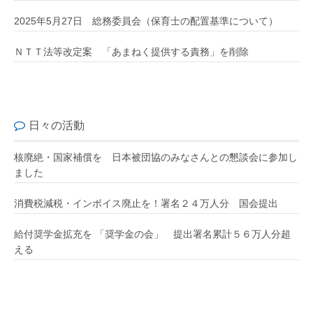
2025年5月27日 総務委員会（保育士の配置基準について）
ＮＴＴ法等改定案 「あまねく提供する責務」を削除
日々の活動
核廃絶・国家補償を 日本被団協のみなさんとの懇談会に参加し
ました
消費税減税・インボイス廃止を！署名２４万人分 国会提出
給付奨学金拡充を 「奨学金の会」 提出署名累計５６万人分超
える