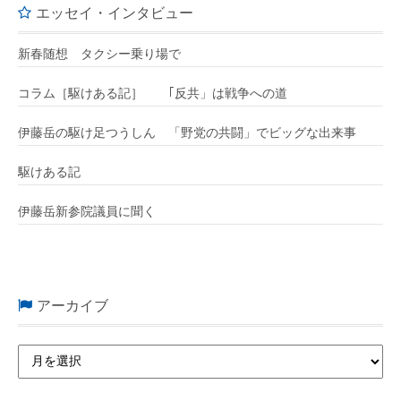
エッセイ・インタビュー
新春随想 タクシー乗り場で
コラム［駆けある記］ ｢反共」は戦争への道
伊藤岳の駆け足つうしん 「野党の共闘」でビッグな出来事
駆けある記
伊藤岳新参院議員に聞く
アーカイブ