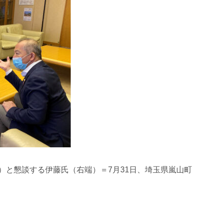
）と懇談する伊藤氏（右端）＝7月31日、埼玉県嵐山町