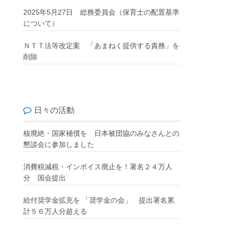
2025年5月27日 総務委員会（保育士の配置基準
について）
ＮＴＴ法等改定案 「あまねく提供する責務」を
削除
日々の活動
核廃絶・国家補償を 日本被団協のみなさんとの
懇談会に参加しました
消費税減税・インボイス廃止を！署名２４万人
分 国会提出
給付奨学金拡充を 「奨学金の会」 提出署名累
計５６万人分超える