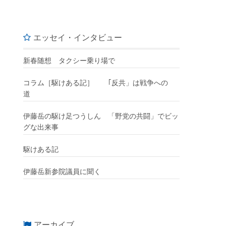
エッセイ・インタビュー
新春随想 タクシー乗り場で
コラム［駆けある記］ ｢反共」は戦争への
道
伊藤岳の駆け足つうしん 「野党の共闘」でビッ
グな出来事
駆けある記
伊藤岳新参院議員に聞く
アーカイブ