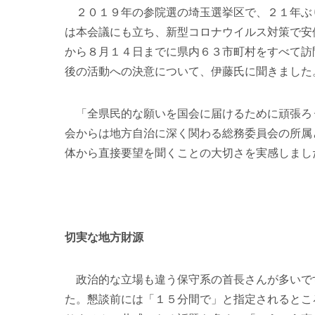
２０１９年の参院選の埼玉選挙区で、２１年ぶ
は本会議にも立ち、新型コロナウイルス対策で安
から８月１４日までに県内６３市町村をすべて訪
後の活動への決意について、伊藤氏に聞きました
「全県民的な願いを国会に届けるために頑張ろ
会からは地方自治に深く関わる総務委員会の所属
体から直接要望を聞くことの大切さを実感しまし
切実な地方財源
政治的な立場も違う保守系の首長さんが多いで
た。懇談前には「１５分間で」と指定されるとこ