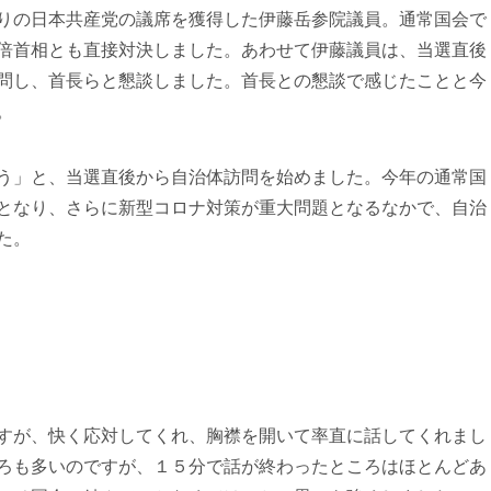
りの日本共産党の議席を獲得した伊藤岳参院議員。通常国会で
倍首相とも直接対決しました。あわせて伊藤議員は、当選直後
問し、首長らと懇談しました。首長との懇談で感じたことと今
。
う」と、当選直後から自治体訪問を始めました。今年の通常国
となり、さらに新型コロナ対策が重大問題となるなかで、自治
た。
すが、快く応対してくれ、胸襟を開いて率直に話してくれまし
ろも多いのですが、１５分で話が終わったところはほとんどあ