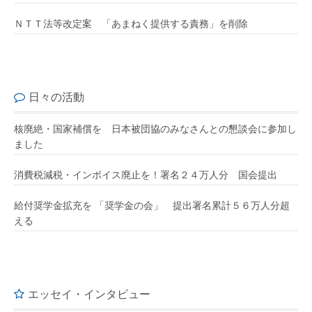
ＮＴＴ法等改定案 「あまねく提供する責務」を削除
日々の活動
核廃絶・国家補償を 日本被団協のみなさんとの懇談会に参加し
ました
消費税減税・インボイス廃止を！署名２４万人分 国会提出
給付奨学金拡充を 「奨学金の会」 提出署名累計５６万人分超
える
エッセイ・インタビュー