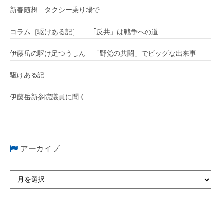
新春随想 タクシー乗り場で
コラム［駆けある記］ ｢反共」は戦争への道
伊藤岳の駆け足つうしん 「野党の共闘」でビッグな出来事
駆けある記
伊藤岳新参院議員に聞く
アーカイブ