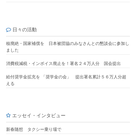
日々の活動
核廃絶・国家補償を 日本被団協のみなさんとの懇談会に参加し
ました
消費税減税・インボイス廃止を！署名２４万人分 国会提出
給付奨学金拡充を 「奨学金の会」 提出署名累計５６万人分超
える
エッセイ・インタビュー
新春随想 タクシー乗り場で