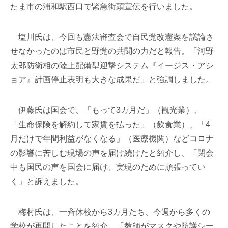
たま市の浦和駅西口で緊急街頭宣伝を行いました。
塩川氏は、今回も憲法審査会で自民党改憲案を議論さ
せなかったのは市民と野党の共闘の力だと報告。「河野
太郎防衛相の陸上配備型迎撃システム『イージス・アシ
ョア』計画停止表明も大きな成果だ」と強調しました。
伊藤氏は国会で、「もって3カ月だ」（観光業）、
「生命保険を解約して家賃を払った」（飲食業）、「4
月だけで年間利益がなくなる」（医療機関）などコロナ
の影響に苦しむ現場の声を届け続けたと紹介し、「閉会
中も国民の声を国会に届け、実現のために頑張ってい
く」と訴えました。
梅村氏は、一斉休校から3カ月たち、今週から多くの
学校が再開したことを紹介。「教師がマスクや防護シー