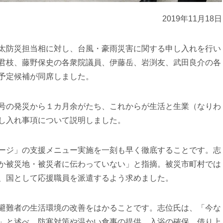
2019年11月18日
太防災担当相に対し、台風・豪雨災害に関する申し入れを行い
君枝、藤野保史の各衆院議員、伊藤岳、岩渕友、武田良介の各
予定候補が同席しました。
号の発災から１カ月余がたち、これからが生活と生業（なりわ
し入れ事項について説明しました。
ージ」の支援メニュー実施を一刻も早く徹底することです。志
か被災地・被災者に伝わっていない」と指摘。被災市町村では
、国として応援職員を派遣するよう求めました。
避難者の生活環境の改善をはかることです。志位氏は、「今な
」と述べ、防寒対策や温かい食事の提供、入浴の確保、借り上