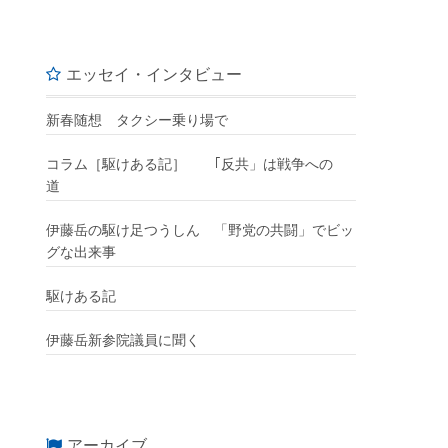
エッセイ・インタビュー
新春随想 タクシー乗り場で
コラム［駆けある記］ ｢反共」は戦争への
道
伊藤岳の駆け足つうしん 「野党の共闘」でビッ
グな出来事
駆けある記
伊藤岳新参院議員に聞く
アーカイブ