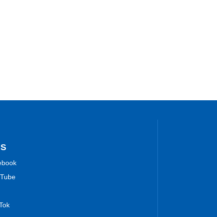
NS
ebook
Tube
 Tok