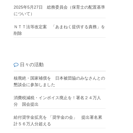
2025年5月27日 総務委員会（保育士の配置基準
について）
ＮＴＴ法等改定案 「あまねく提供する責務」を
削除
日々の活動
核廃絶・国家補償を 日本被団協のみなさんとの
懇談会に参加しました
消費税減税・インボイス廃止を！署名２４万人
分 国会提出
給付奨学金拡充を 「奨学金の会」 提出署名累
計５６万人分超える