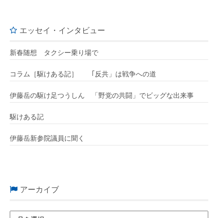
エッセイ・インタビュー
新春随想 タクシー乗り場で
コラム［駆けある記］ ｢反共」は戦争への道
伊藤岳の駆け足つうしん 「野党の共闘」でビッグな出来事
駆けある記
伊藤岳新参院議員に聞く
アーカイブ