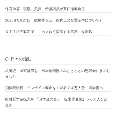
保育加算 現場に負担 伊藤議員が要件撤廃迫る
2025年5月27日 総務委員会（保育士の配置基準について）
ＮＴＴ法等改定案 「あまねく提供する責務」を削除
日々の活動
核廃絶・国家補償を 日本被団協のみなさんとの懇談会に参加し
ました
消費税減税・インボイス廃止を！署名２４万人分 国会提出
給付奨学金拡充を 「奨学金の会」 提出署名累計５６万人分超
える