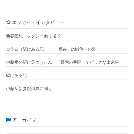
エッセイ・インタビュー
新春随想 タクシー乗り場で
コラム［駆けある記］ ｢反共」は戦争への道
伊藤岳の駆け足つうしん 「野党の共闘」でビッグな出来事
駆けある記
伊藤岳新参院議員に聞く
アーカイブ