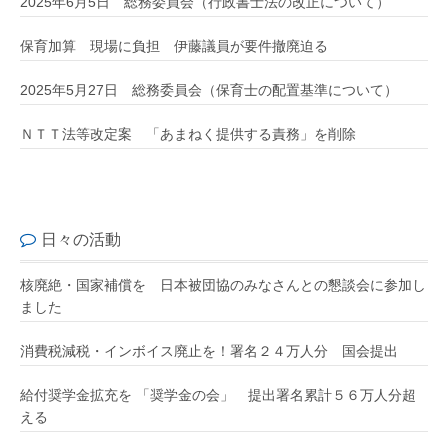
2025年6月5日 総務委員会（行政書士法の改正について）
保育加算 現場に負担 伊藤議員が要件撤廃迫る
2025年5月27日 総務委員会（保育士の配置基準について）
ＮＴＴ法等改定案 「あまねく提供する責務」を削除
日々の活動
核廃絶・国家補償を 日本被団協のみなさんとの懇談会に参加し
ました
消費税減税・インボイス廃止を！署名２４万人分 国会提出
給付奨学金拡充を 「奨学金の会」 提出署名累計５６万人分超
える