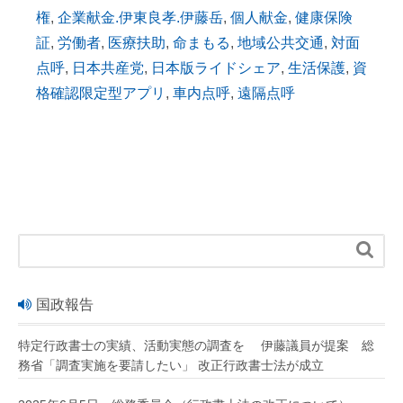
権
,
企業献金.伊東良孝.伊藤岳
,
個人献金
,
健康保険
証
,
労働者
,
医療扶助
,
命まもる
,
地域公共交通
,
対面
点呼
,
日本共産党
,
日本版ライドシェア
,
生活保護
,
資
格確認限定型アプリ
,
車内点呼
,
遠隔点呼

国政報告
特定行政書士の実績、活動実態の調査を 伊藤議員が提案 総
務省「調査実施を要請したい」 改正行政書士法が成立