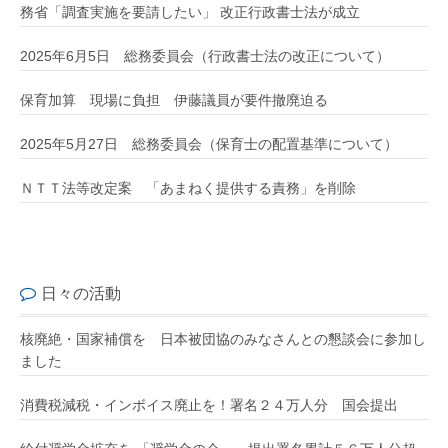
務省「調査実施を要請したい」 改正行政書士法が成立
2025年6月5日 総務委員会（行政書士法の改正について）
保育加算 現場に負担 伊藤議員が要件撤廃迫る
2025年5月27日 総務委員会（保育士の配置基準について）
ＮＴＴ法等改定案 「あまねく提供する責務」を削除
日々の活動
核廃絶・国家補償を 日本被団協のみなさんとの懇談会に参加し
ました
消費税減税・インボイス廃止を！署名２４万人分 国会提出