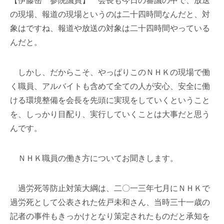
【伊藤岳 参院議員】 会長も今日の審議の中で、放送
の現場、報道の現場というのは二十四時間なんだと、対
象はですね、報道や放送の対象は二十四時間やっている
んだと。
しかし、だからこそ、やっぱりこのＮＨＫの現場で働
く職員、アルバイトも含めて全ての人が安心、安全に働
ける環境整備を会長を先頭に実現をしていくということ
を、しっかり目配り、実行していくことは大事だと思う
んです。
ＮＨＫ職員の働き方についてお聞きします。
過労死等防止対策大綱は、二〇一三年七月にＮＨＫで
過労死として公表された佐戸未和さん、当時三十一歳の
記者の事件もきっかけとなり策定されたものだと承知を