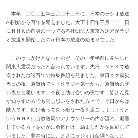
本年、二〇二五年三月二十二日に、日本のラジオ放送
の開始から百年を迎えました。大正十四年三月二十二日
にＮＨＫの前身の一つである社団法人東京放送局がラジ
オ放送を開始したのが日本の放送の始まりでした。
このきっかけとなったのが、その一年半前に発生した
関東大震災だったと言われています。先日、ＮＨＫで放
送された放送百年の特集番組を見ました。東日本大震災
当日の夜、避難所でＮＨＫラジオ第一から、避難所の寒
い夜だと思います、今夜は助け合いの夜です、皆さん見
ず知らずの方でも同じ思いをされた方々で、今日からは
隣人です、助け合って真っ暗な一夜を過ごしましょうと
いうＮＨＫ仙台放送局のアナウンサーの声が流れ、避難
している方々をいかに勇気付け、励ましたかを回顧して
いました。非常時には、まさにラジオは命綱となりま