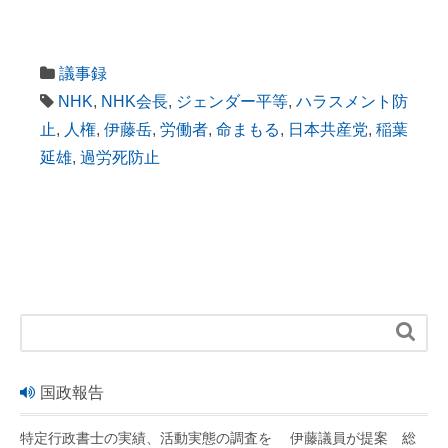
議事録
NHK
,
NHK会長
,
ジェンダー平等
,
ハラスメント防
止
,
人権
,
伊藤岳
,
労働者
,
命まもる
,
日本共産党
,
稲葉
延雄
,
過労死防止

国政報告
特定行政書士の実績、活動実態の調査を 伊藤議員が提案 総