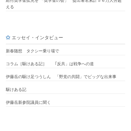
給付奨学金拡充を 「奨学金の会」 提出署名累計５６万人分超
える
エッセイ・インタビュー
新春随想 タクシー乗り場で
コラム［駆けある記］ ｢反共」は戦争への道
伊藤岳の駆け足つうしん 「野党の共闘」でビッグな出来事
駆けある記
伊藤岳新参院議員に聞く