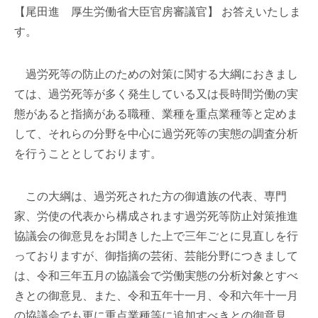
【尾田進 厚生労働省大臣官房審議官】 お答えいたしま
す。
過労死等の防止のための対策に関する大綱におきまし
ては、過労死等が多く発生している又は長時間労働の実
態があると指摘がある職種、業種を重点業種等と定めま
して、それらの分野を中心に過労死等の実態の調査分析
を行うこととしております。
この大綱は、過労死された方の御遺族の代表、専門
家、労使の代表から構成されます過労死等防止対策推進
協議会の御意見をお聞きした上で三年ごとに見直しを行
っておりますが、御指摘の芸術、芸能分野につきまして
は、令和三年五月の協議会で労働実態の分析対象とすべ
きとの御意見、また、令和五年十一月、令和六年十一月
の協議会でも更に重点業種等に追加すべきとの御意見、