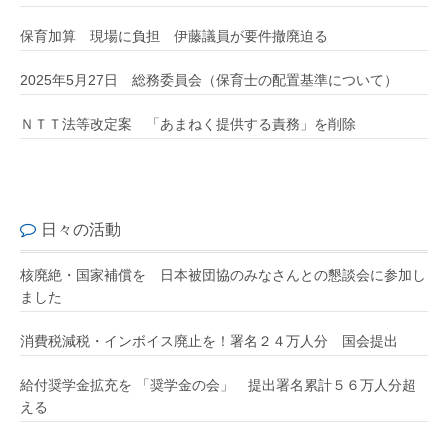
保育加算 現場に負担 伊藤議員が要件撤廃迫る
2025年5月27日 総務委員会（保育士の配置基準について）
ＮＴＴ法等改定案 「あまねく提供する責務」を削除
日々の活動
核廃絶・国家補償を 日本被団協のみなさんとの懇談会に参加し
ました
消費税減税・インボイス廃止を！署名２４万人分 国会提出
給付奨学金拡充を 「奨学金の会」 提出署名累計５６万人分超
える