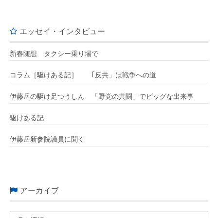
エッセイ・インタビュー
新春随想 タクシー乗り場で
コラム［駆けある記］ ｢反共」は戦争への道
伊藤岳の駆け足つうしん 「野党の共闘」でビッグな出来事
駆けある記
伊藤岳新参院議員に聞く
アーカイブ