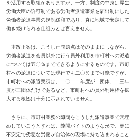
を活用する取組がありますが、一方、制度の中身は厚生
労働大臣の許可制である労働者派遣事業を届出制にした
労働者派遣事業の規制緩和であり、真に地域で安定して
働き続けられる仕組みとは言えません。
本改正案は、こうした問題点はそのままにしながら、
労働者派遣を会員以外に行う員外利用を市町村への派遣
については五〇％までできるようにするものです。市町
村への派遣については現行でも二〇％まで可能ですが、
市町村への派遣実績は、二〇二二年度が二団体、二三年
度が三団体だけであるなど、市町村への員外利用枠を拡
大する根拠は十分に示されていません。
さらに、市町村業務の隙間をこうした派遣事業で穴埋
めしていこうとすれば、隙間バイトのような形で、更に
不安定で劣悪な労働が自治体の現場に持ち込まれること