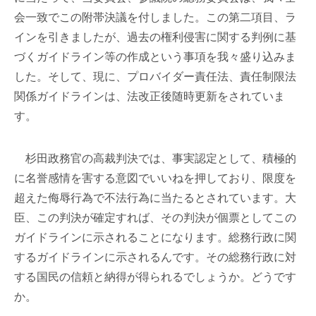
会一致でこの附帯決議を付しました。この第二項目、ラ
インを引きましたが、過去の権利侵害に関する判例に基
づくガイドライン等の作成という事項を我々盛り込みま
した。そして、現に、プロバイダー責任法、責任制限法
関係ガイドラインは、法改正後随時更新をされていま
す。
杉田政務官の高裁判決では、事実認定として、積極的
に名誉感情を害する意図でいいねを押しており、限度を
超えた侮辱行為で不法行為に当たるとされています。大
臣、この判決が確定すれば、その判決が個票としてこの
ガイドラインに示されることになります。総務行政に関
するガイドラインに示されるんです。その総務行政に対
する国民の信頼と納得が得られるでしょうか。どうです
か。