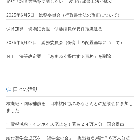
務省「調査実施を要請したい」 改正行政書士法が成立
2025年6月5日 総務委員会（行政書士法の改正について）
保育加算 現場に負担 伊藤議員が要件撤廃迫る
2025年5月27日 総務委員会（保育士の配置基準について）
ＮＴＴ法等改定案 「あまねく提供する責務」を削除
日々の活動
核廃絶・国家補償を 日本被団協のみなさんとの懇談会に参加し
ました
消費税減税・インボイス廃止を！署名２４万人分 国会提出
給付奨学金拡充を 「奨学金の会」 提出署名累計５６万人分超