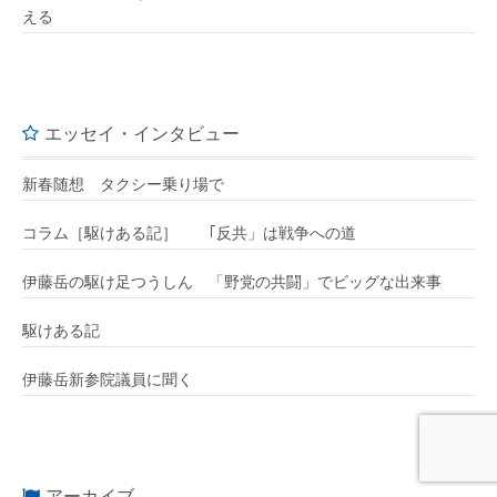
える
エッセイ・インタビュー
新春随想 タクシー乗り場で
コラム［駆けある記］ ｢反共」は戦争への道
伊藤岳の駆け足つうしん 「野党の共闘」でビッグな出来事
駆けある記
伊藤岳新参院議員に聞く
アーカイブ