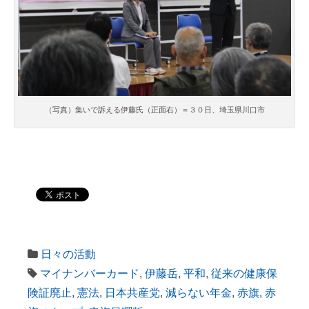
（写真）集いで訴える伊藤氏（正面右）＝３０日、埼玉県川口市
日々の活動
マイナンバーカード
,
伊藤岳
,
平和
,
従来の健康保
険証廃止
,
憲法
,
日本共産党
,
減らない年金
,
赤旗
,
赤