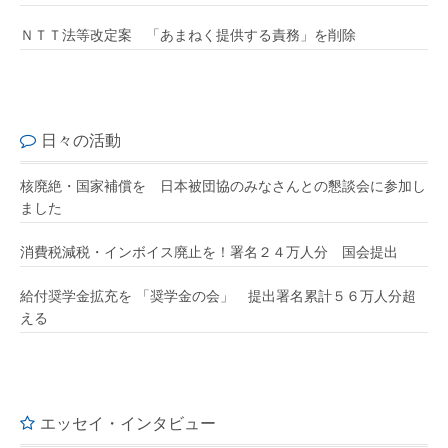
ＮＴＴ法等改定案 「あまねく提供する責務」を削除
日々の活動
核廃絶・国家補償を 日本被団協のみなさんとの懇談会に参加し
ました
消費税減税・インボイス廃止を！署名２４万人分 国会提出
給付奨学金拡充を 「奨学金の会」 提出署名累計５６万人分超
える
エッセイ・インタビュー