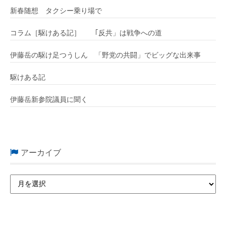
新春随想 タクシー乗り場で
コラム［駆けある記］ ｢反共」は戦争への道
伊藤岳の駆け足つうしん 「野党の共闘」でビッグな出来事
駆けある記
伊藤岳新参院議員に聞く
アーカイブ