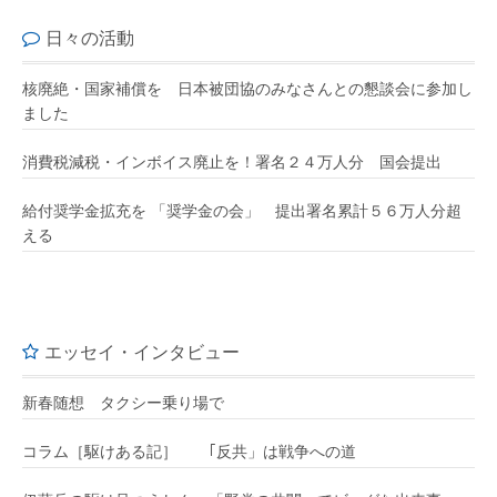
日々の活動
核廃絶・国家補償を 日本被団協のみなさんとの懇談会に参加し
ました
消費税減税・インボイス廃止を！署名２４万人分 国会提出
給付奨学金拡充を 「奨学金の会」 提出署名累計５６万人分超
える
エッセイ・インタビュー
新春随想 タクシー乗り場で
コラム［駆けある記］ ｢反共」は戦争への道