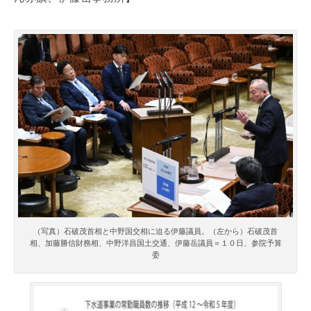
（写真）石破茂首相と中野国交相に迫る伊藤議員。（左から）石破茂首
相、加藤勝信財務相、中野洋昌国土交通、伊藤岳議員＝１０日、参院予算
委