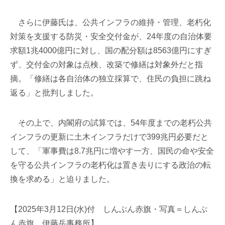
さらに伊藤氏は、公共インフラの維持・管理、老朽化
対策を支援する防災・安全交付金が、24年度の自治体要
求額1兆4000億円に対し、国の配分額は8563億円にすぎ
ず、交付金の対象は点検、改築で修繕は対象外だと指
摘。「修繕は各自治体の独立採算で、住民の負担に跳ね
返る」と批判しました。
その上で、内閣府の試算では、54年度までの老朽公共
インフラの更新に土木インフラだけで399兆円必要だと
して、「軍事費は8.7兆円に増やす一方、国民の命や安全
を守る公共インフラの老朽化は置き去りにする政治の転
換を求める」と迫りました。
【2025年3月12日(水)付 しんぶん赤旗・写真＝しんぶ
ん赤旗、伊藤岳事務所】