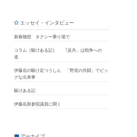
エッセイ・インタビュー
新春随想 タクシー乗り場で
コラム［駆けある記］ ｢反共」は戦争への
道
伊藤岳の駆け足つうしん 「野党の共闘」でビッ
グな出来事
駆けある記
伊藤岳新参院議員に聞く
アーカイブ