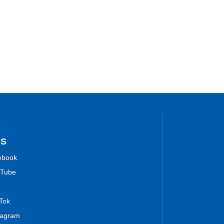
NS
ebook
Tube
 Tok
tagram