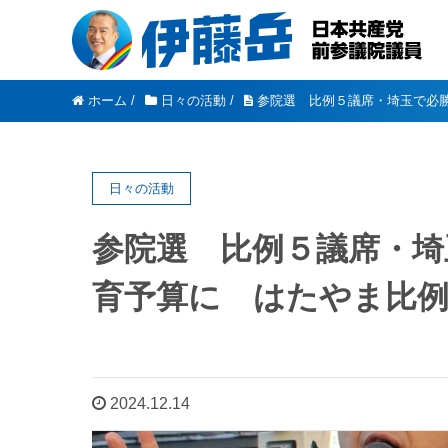
ホーム
/
日々の活動
/
参院選 比例５議席・埼玉で必
日々の活動
参院選 比例５議席・埼
育予算に はたやま比例
2024.12.14