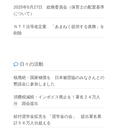
2025年5月27日 総務委員会（保育士の配置基準
について）
ＮＴＴ法等改定案 「あまねく提供する責務」を
削除
日々の活動
核廃絶・国家補償を 日本被団協のみなさんとの
懇談会に参加しました
消費税減税・インボイス廃止を！署名２４万人
分 国会提出
給付奨学金拡充を 「奨学金の会」 提出署名累
計５６万人分超える