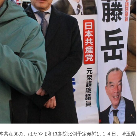
本共産党の、はたやま和也参院比例予定候補は１４日、埼玉県