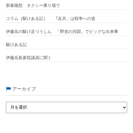
新春随想 タクシー乗り場で
コラム［駆けある記］ ｢反共」は戦争への道
伊藤岳の駆け足つうしん 「野党の共闘」でビッグな出来事
駆けある記
伊藤岳新参院議員に聞く
アーカイブ