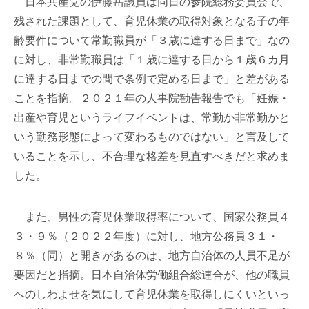
日本共産党の伊藤岳議員は同日の参院総務委員会で、
残された課題として、育児休業の取得対象となる子の年
齢要件について常勤職員が「３歳に達する日まで」なの
に対し、非常勤職員は「１歳に達する日から１歳６カ月
に達する日までの間で条例で定める日まで」と差がある
ことを指摘。２０２１年の人事院勧告報告でも「妊娠・
出産や育児というライフイベントは、常勤か非常勤かと
いう勤務形態によって変わるものではない」と言及して
いることを示し、不合理な格差を見直すべきだと求めま
した。
また、男性の育児休業取得率について、国家公務員４
３・９％（２０２２年度）に対し、地方公務員３１・
８％（同）と開きがあるのは、地方自治体の人員不足が
要因だと指摘。日本自治体労働組合総連合が、他の職員
へのしわよせを気にして育児休業を取得しにくいといっ