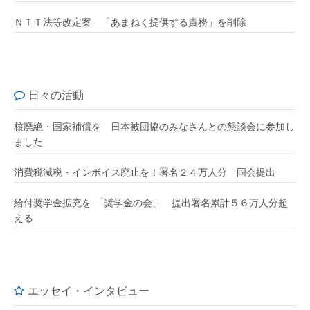
ＮＴＴ法等改定案 「あまねく提供する責務」を削除
日々の活動
核廃絶・国家補償を 日本被団協のみなさんとの懇談会に参加し
ました
消費税減税・インボイス廃止を！署名２４万人分 国会提出
給付奨学金拡充を 「奨学金の会」 提出署名累計５６万人分超
える
エッセイ・インタビュー