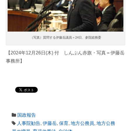
（写真）質問する伊藤岳議員＝24日、参院総務委
【2024年12月26日(木) 付 しんぶん赤旗・写真＝伊藤岳
事務所】
国政報告
人事院勧告
,
伊藤岳
,
保育
,
地方公務員
,
地方公務