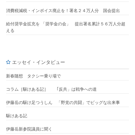
消費税減税・インボイス廃止を！署名２４万人分 国会提出
給付奨学金拡充を 「奨学金の会」 提出署名累計５６万人分超
える
エッセイ・インタビュー
新春随想 タクシー乗り場で
コラム［駆けある記］ ｢反共」は戦争への道
伊藤岳の駆け足つうしん 「野党の共闘」でビッグな出来事
駆けある記
伊藤岳新参院議員に聞く