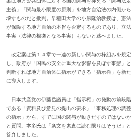
案は地方公共団体に対する国の関与を抑える「関与法定
主義」「関与最小限度の原則」を地方自治法の内側から
壊すものだと批判。早稲田大学の小原隆治教授は、憲法
が保障する地方自治の本旨を否定するものであり、立法
事実（法律の根拠となる事実）もないと述べました。
改定案は第１４章で一連の新しい関与の枠組みを規定
し、政府が「国民の安全に重大な影響を及ぼす事態」と
判断すれば地方自治体に指示ができる「指示権」を新た
に導入します。
日本共産党の伊藤岳議員は「指示権」の発動の前段階
である「資料及び意見の提出の要求」「事務処理の調整
の指示」から、すでに国の関与が動きだすのではないか
と質問。本多氏は「条文を素直に読む限りはそうだ」と
答弁しました。