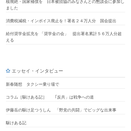
核廃絶・国家補償を 日本被団協のみなさんとの懇談会に参加し
ました
消費税減税・インボイス廃止を！署名２４万人分 国会提出
給付奨学金拡充を 「奨学金の会」 提出署名累計５６万人分超
える
エッセイ・インタビュー
新春随想 タクシー乗り場で
コラム［駆けある記］ ｢反共」は戦争への道
伊藤岳の駆け足つうしん 「野党の共闘」でビッグな出来事
駆けある記