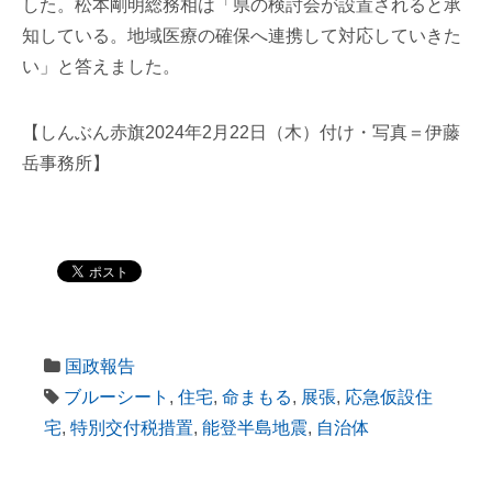
した。松本剛明総務相は「県の検討会が設置されると承
知している。地域医療の確保へ連携して対応していきた
い」と答えました。
【しんぶん赤旗2024年2月22日（木）付け・写真＝伊藤
岳事務所】
国政報告
ブルーシート
,
住宅
,
命まもる
,
展張
,
応急仮設住
宅
,
特別交付税措置
,
能登半島地震
,
自治体