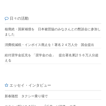
日々の活動
核廃絶・国家補償を 日本被団協のみなさんとの懇談会に参加し
ました
消費税減税・インボイス廃止を！署名２４万人分 国会提出
給付奨学金拡充を 「奨学金の会」 提出署名累計５６万人分超
える
エッセイ・インタビュー
新春随想 タクシー乗り場で