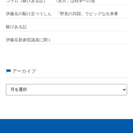
コラム［駆けある記］ ｢反共」は戦争への道
伊藤岳の駆け足つうしん 「野党の共闘」でビッグな出来事
駆けある記
伊藤岳新参院議員に聞く
アーカイブ