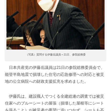
（写真）質問する伊藤岳議員＝21日、参院総務委
日本共産党の伊藤岳議員は21日の参院総務委員会で、
能登半島地震で損壊した住宅の応急修理への対応と被災
地の公立病院への財政支援拡充を求めました。
伊藤氏は、建設職人でつくる全建総連の調査では被災
住家へのブルーシートの展張（損壊した屋根等にシート
を張ること）が被災者の要望に追いつかず、シートも不