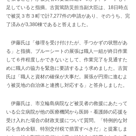
足していると指摘。古賀篤防災担当副大臣は、18日時点
で被災３市３町で計7,277件の申請があり、そのうち、完
了済みが3,380棟であると答えました。
伊藤氏は「修理を受け付けたが、手つかずの状態があ
る」と指摘。ブルーシートの展張は職人一組が終日作業
して６件程度しかできないとして、作業完了を見通すた
めに職人の協力を緊急に要請するよう求めました。古賀
氏は「職人と資材の確保が大事だ。展張が円滑に進むよ
う被災地の自治体と連携し対応する」と答弁しました。
伊藤氏は、市立輪島病院など被災者の救援にあたって
いる公立病院が他の医療機関から医師・看護師の応援を
受け入れた場合の財政支援について質問。「特例的な対
応を含め全額、特別交付税で措置すべきだ」と提案しま