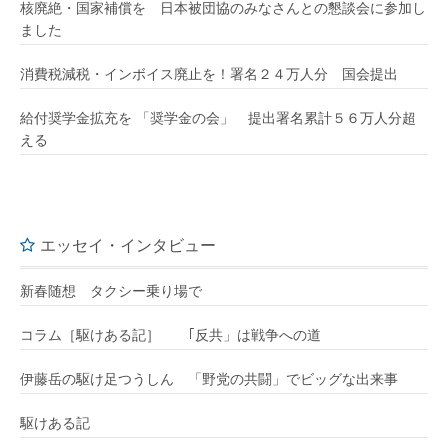
核廃絶・国家補償を 日本被団協のみなさんとの懇談会に参加し
ました
消費税減税・インボイス廃止を！署名２４万人分 国会提出
給付奨学金拡充を 「奨学金の会」 提出署名累計５６万人分超
える
エッセイ・インタビュー
新春随想 タクシー乗り場で
コラム［駆けある記］ ｢反共」は戦争への道
伊藤岳の駆け足つうしん 「野党の共闘」でビッグな出来事
駆けある記