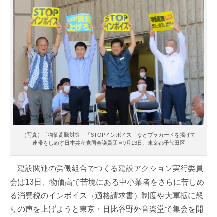
（写真）「物価高騰対策」「STOPインボイス」などプラカードを掲げて
連帯をしめす日本共産党国会議員団＝9月13日、東京都千代田区
建設関連の労働組合でつくる建設アクション実行委員
会は13日、物価高で苦境にある中小業者をさらに苦しめ
る消費税のインボイス（適格請求書）制度や大軍拡に怒
りの声を上げようと東京・日比谷野外音楽堂で集会を開