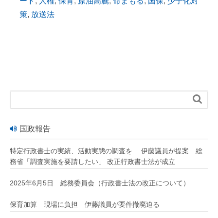
ード
,
人権
,
保育
,
原油高騰
,
命まもる
,
国保
,
少子化対
策
,
放送法

国政報告
特定行政書士の実績、活動実態の調査を 伊藤議員が提案 総
務省「調査実施を要請したい」 改正行政書士法が成立
2025年6月5日 総務委員会（行政書士法の改正について）
保育加算 現場に負担 伊藤議員が要件撤廃迫る