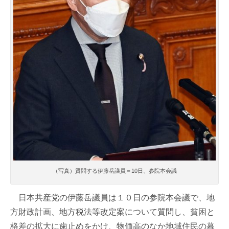
（写真）質問する伊藤岳議員＝10日、参院本会議
日本共産党の伊藤岳議員は１０日の参院本会議で、地
方財政計画、地方税法等改定案について質問し、貧困と
格差の拡大に歯止めをかけ、物価高のなか地域住民の暮