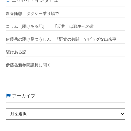
エッセイ・インタビュー
新春随想 タクシー乗り場で
コラム［駆けある記］ ｢反共」は戦争への道
伊藤岳の駆け足つうしん 「野党の共闘」でビッグな出来事
駆けある記
伊藤岳新参院議員に聞く
アーカイブ