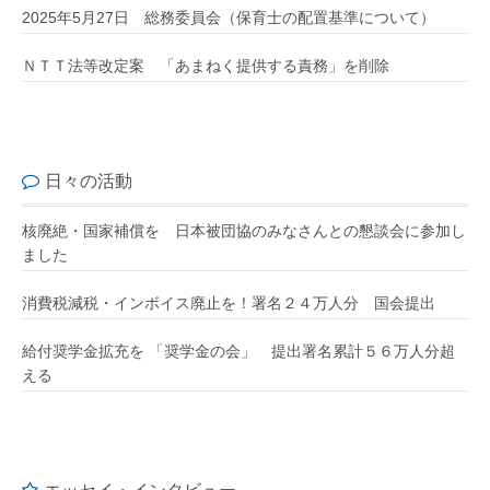
2025年5月27日 総務委員会（保育士の配置基準について）
ＮＴＴ法等改定案 「あまねく提供する責務」を削除
日々の活動
核廃絶・国家補償を 日本被団協のみなさんとの懇談会に参加し
ました
消費税減税・インボイス廃止を！署名２４万人分 国会提出
給付奨学金拡充を 「奨学金の会」 提出署名累計５６万人分超
える