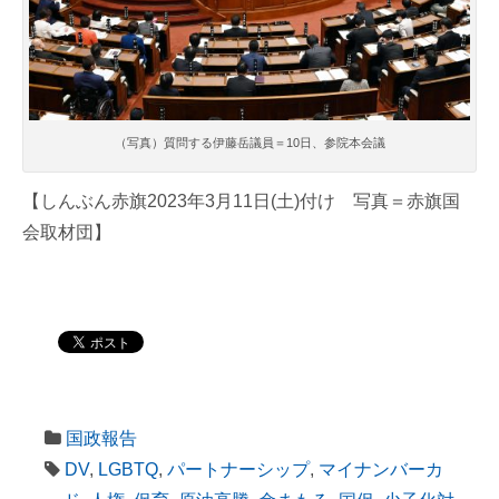
（写真）質問する伊藤岳議員＝10日、参院本会議
【しんぶん赤旗2023年3月11日(土)付け 写真＝赤旗国
会取材団】
国政報告
DV
,
LGBTQ
,
パートナーシップ
,
マイナンバーカ