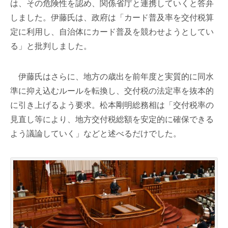
は、その危険性を認め、関係省庁と連携していくと答弁
しました。伊藤氏は、政府は「カード普及率を交付税算
定に利用し、自治体にカード普及を競わせようとしてい
る」と批判しました。
伊藤氏はさらに、地方の歳出を前年度と実質的に同水
準に抑え込むルールを転換し、交付税の法定率を抜本的
に引き上げるよう要求。松本剛明総務相は「交付税率の
見直し等により、地方交付税総額を安定的に確保できる
よう議論していく」などと述べるだけでした。