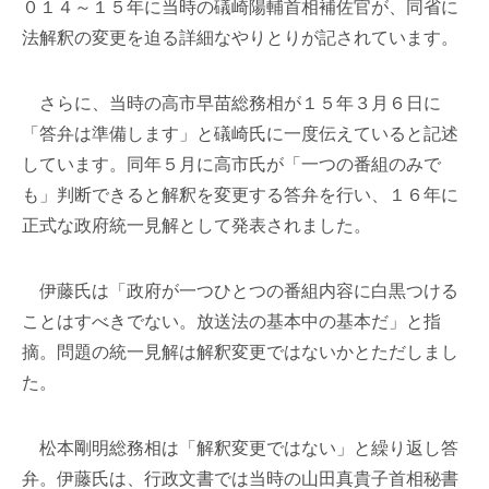
０１４～１５年に当時の礒崎陽輔首相補佐官が、同省に
法解釈の変更を迫る詳細なやりとりが記されています。
さらに、当時の高市早苗総務相が１５年３月６日に
「答弁は準備します」と礒崎氏に一度伝えていると記述
しています。同年５月に高市氏が「一つの番組のみで
も」判断できると解釈を変更する答弁を行い、１６年に
正式な政府統一見解として発表されました。
伊藤氏は「政府が一つひとつの番組内容に白黒つける
ことはすべきでない。放送法の基本中の基本だ」と指
摘。問題の統一見解は解釈変更ではないかとただしまし
た。
松本剛明総務相は「解釈変更ではない」と繰り返し答
弁。伊藤氏は、行政文書では当時の山田真貴子首相秘書