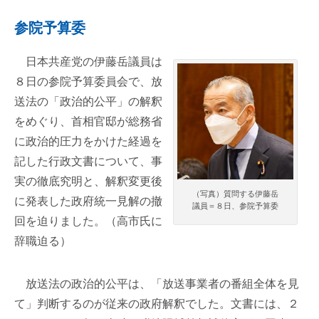
参院予算委
日本共産党の伊藤岳議員は
８日の参院予算委員会で、放
送法の「政治的公平」の解釈
をめぐり、首相官邸が総務省
に政治的圧力をかけた経過を
記した行政文書について、事
実の徹底究明と、解釈変更後
（写真）質問する伊藤岳
に発表した政府統一見解の撤
議員＝８日、参院予算委
回を迫りました。（高市氏に
辞職迫る）
放送法の政治的公平は、「放送事業者の番組全体を見
て」判断するのが従来の政府解釈でした。文書には、２