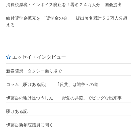
消費税減税・インボイス廃止を！署名２４万人分 国会提出
給付奨学金拡充を 「奨学金の会」 提出署名累計５６万人分超
える
エッセイ・インタビュー
新春随想 タクシー乗り場で
コラム［駆けある記］ ｢反共」は戦争への道
伊藤岳の駆け足つうしん 「野党の共闘」でビッグな出来事
駆けある記
伊藤岳新参院議員に聞く