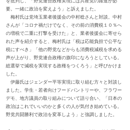
を批判し、「野党連合政権実現には共産党の躍進が必
要。一緒に政治を変えよう」と訴えました。
梅村氏は党埼玉業者後援会の中村稔さんと対談。中村
さんが「コロナ禍だけでなく、その前の消費税１０％へ
の増税で二重に打撃を受けた」と、業者後援会に寄せら
れた声を紹介すると、梅村氏は「税は応能負担で公平な
税にすべき」「他の野党などからも消費税減税を求める
声が上がり、野党連合政権の旗印になろうとしている。
総選挙で減税を実現する政権をつくろう」と呼びかけま
した。
伊藤氏はジェンダー平等実現に取り組む方々と対談し
ました。学生・若者向けフードパントリーや、フラワー
デモ、地方議員の取り組みについて語り合い、「日本の
政治はこれでいいのかと多くの人が気付き始めている。
野党共闘勝利で政治を変革しよう」と強調しました。