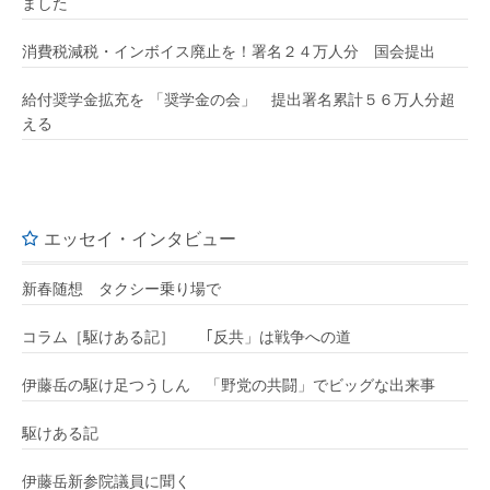
ました
消費税減税・インボイス廃止を！署名２４万人分 国会提出
給付奨学金拡充を 「奨学金の会」 提出署名累計５６万人分超
える
エッセイ・インタビュー
新春随想 タクシー乗り場で
コラム［駆けある記］ ｢反共」は戦争への道
伊藤岳の駆け足つうしん 「野党の共闘」でビッグな出来事
駆けある記
伊藤岳新参院議員に聞く