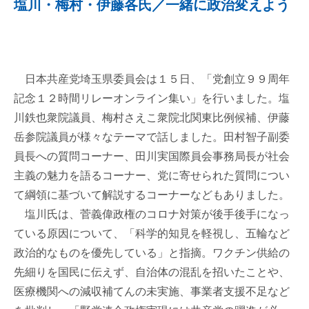
塩川・梅村・伊藤各氏／一緒に政治変えよう
日本共産党埼玉県委員会は１５日、「党創立９９周年
記念１２時間リレーオンライン集い」を行いました。塩
川鉄也衆院議員、梅村さえこ衆院北関東比例候補、伊藤
岳参院議員が様々なテーマで話しました。田村智子副委
員長への質問コーナー、田川実国際員会事務局長が社会
主義の魅力を語るコーナー、党に寄せられた質問につい
て綱領に基づいて解説するコーナーなどもありました。
塩川氏は、菅義偉政権のコロナ対策が後手後手になっ
ている原因について、「科学的知見を軽視し、五輪など
政治的なものを優先している」と指摘。ワクチン供給の
先細りを国民に伝えず、自治体の混乱を招いたことや、
医療機関への減収補てんの未実施、事業者支援不足など