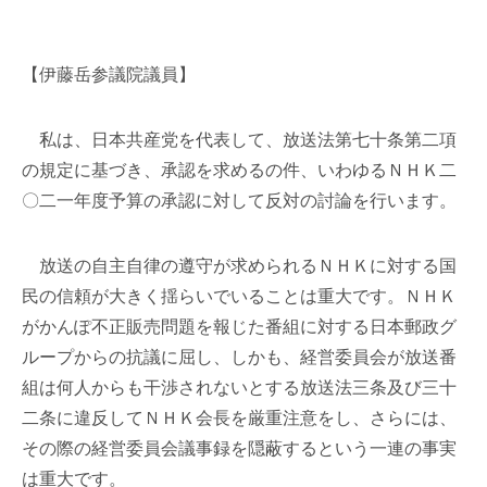
【伊藤岳参議院議員】
私は、日本共産党を代表して、放送法第七十条第二項
の規定に基づき、承認を求めるの件、いわゆるＮＨＫ二
〇二一年度予算の承認に対して反対の討論を行います。
放送の自主自律の遵守が求められるＮＨＫに対する国
民の信頼が大きく揺らいでいることは重大です。ＮＨＫ
がかんぽ不正販売問題を報じた番組に対する日本郵政グ
ループからの抗議に屈し、しかも、経営委員会が放送番
組は何人からも干渉されないとする放送法三条及び三十
二条に違反してＮＨＫ会長を厳重注意をし、さらには、
その際の経営委員会議事録を隠蔽するという一連の事実
は重大です。