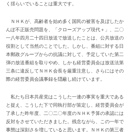
く揺らいでいることは重大です。
ＮＨＫが、高齢者を始め多く国民の被害を及ぼしたか
んぽ不正販売問題を、「クローズアップ現代＋」、二〇
一八年四月二十四日放送で放送したことは、公共放送の
役割として当然のことでした。しかし、番組に対する日
本郵政グループからの抗議に対して、予定していた第二
弾の放送番組を取りやめ、しかも経営委員会は放送法第
三条に違反してＮＨＫ会長を厳重注意し、さらにはその
際の経営委員会議事録を隠蔽し続けています。
私たち日本共産党はこうした一連の事実を重大である
と捉え、こうした下で同執行部が策定し、経営委員会が
了承した昨年度、二〇二〇年度のＮＨＫ予算の承認には
反対をさせていただきました。残念ながら、この一年で
事態は深刻さを増していると思います。ＮＨＫの第三者