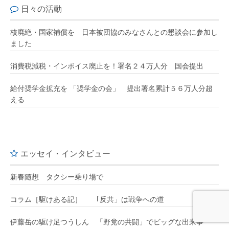
日々の活動
核廃絶・国家補償を 日本被団協のみなさんとの懇談会に参加し
ました
消費税減税・インボイス廃止を！署名２４万人分 国会提出
給付奨学金拡充を 「奨学金の会」 提出署名累計５６万人分超
える
エッセイ・インタビュー
新春随想 タクシー乗り場で
コラム［駆けある記］ ｢反共」は戦争への道
伊藤岳の駆け足つうしん 「野党の共闘」でビッグな出来事