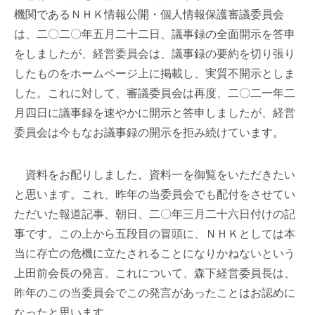
機関であるＮＨＫ情報公開・個人情報保護審議委員会
は、二〇二〇年五月二十二日、議事録の全面開示を答申
をしましたが、経営委員会は、議事録の要約を切り張り
したものをホームページ上に掲載し、実質不開示としま
した。これに対して、審議委員会は再度、二〇二一年二
月四日に議事録を速やかに開示と答申しましたが、経営
委員会は今もなお議事録の開示を拒み続けています。
資料をお配りしました。資料一を御覧をいただきたい
と思います。これ、昨年の当委員会でも配付をさせてい
ただいた報道記事、朝日、二〇年三月二十六日付けの記
事です。この上から五段目の冒頭に、ＮＨＫとしては本
当に存亡の危機に立たされることになりかねないという
上田前会長の発言。これについて、森下経営委員長は、
昨年のこの当委員会でこの発言があったことはお認めに
なったと思います。