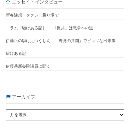
エッセイ・インタビュー
新春随想 タクシー乗り場で
コラム［駆けある記］ ｢反共」は戦争への道
伊藤岳の駆け足つうしん 「野党の共闘」でビッグな出来事
駆けある記
伊藤岳新参院議員に聞く
アーカイブ