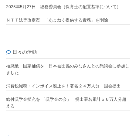
2025年5月27日 総務委員会（保育士の配置基準について）
ＮＴＴ法等改定案 「あまねく提供する責務」を削除
日々の活動
核廃絶・国家補償を 日本被団協のみなさんとの懇談会に参加し
ました
消費税減税・インボイス廃止を！署名２４万人分 国会提出
給付奨学金拡充を 「奨学金の会」 提出署名累計５６万人分超
える