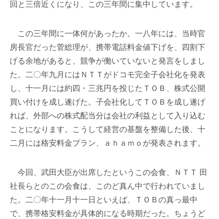
回と三倍近くになり、この三年間に集中しています。
この三年間に一体何があったか。一八年には、当時官
房長官だった菅総理が、携帯電話料金値下げを、四割下
げる余地があると、競争が働いていないと発言をしまし
た。二〇年九月にはＮＴＴがドコモ完全子会社化を発表
し、十一月には約四・三兆円を投じたＴＯＢ、株式公開
買い付けを成し遂げた。子会社化してＴＯＢを成し遂げ
れば、外部への株式配当分は会社の利益として入り込む
ことになります。こうして経営の基盤を整備した後、十
二月には格安料金プラン、ａｈａｍｏが発表されます。
今回、武田大臣が出席したというこの会食、ＮＴＴ 田
社長らとのこの会食は、このど真ん中で行われていまし
た。二〇年十一月十一日といえば、ＴＯＢの真っ最中
で、携帯格安料金が具体的になる時期だった。ちょうど