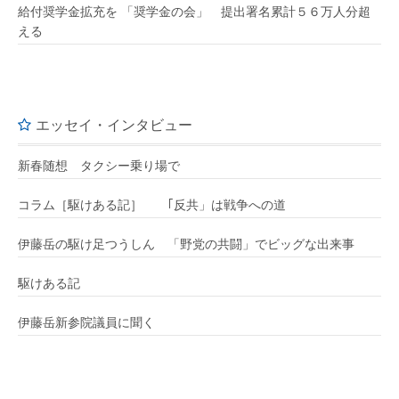
給付奨学金拡充を 「奨学金の会」 提出署名累計５６万人分超
える
エッセイ・インタビュー
新春随想 タクシー乗り場で
コラム［駆けある記］ ｢反共」は戦争への道
伊藤岳の駆け足つうしん 「野党の共闘」でビッグな出来事
駆けある記
伊藤岳新参院議員に聞く