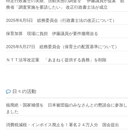
特定行政書士の実績、活動実態の調査を 伊藤議員が提案 総
務省「調査実施を要請したい」 改正行政書士法が成立
2025年6月5日 総務委員会（行政書士法の改正について）
保育加算 現場に負担 伊藤議員が要件撤廃迫る
2025年5月27日 総務委員会（保育士の配置基準について）
ＮＴＴ法等改定案 「あまねく提供する責務」を削除
日々の活動
核廃絶・国家補償を 日本被団協のみなさんとの懇談会に参加し
ました
消費税減税・インボイス廃止を！署名２４万人分 国会提出