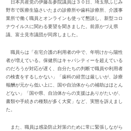
日本共産党の伊藤岳参院議員は３０日、埼玉県ふじみ
野市で医療生協さいたまの診療所や歯科診療所、介護事
業所で働く職員とオンラインも使って懇談し、新型コロ
ナウイルスに関わる要望を聞きました。前原かづえ県
議、富士見市議団が同席しました。
職員らは「在宅介護の利用者の中で、年明けから陽性
者が増えている。保健所はキャパシティーを超えている
のだろうが対応が遅く、自分たちの判断で職員や利用者
の検査をするしかない」「歯科の経営は厳しいが、診療
報酬が元から低い上に、国や自治体からの補助はほとん
どない」「国や県、自治体からの支援はありがたいが、
書類や手続きの種類が多く大変」など、実態を訴えまし
た。
また、職員は感染防止対策のために常に緊張しながら