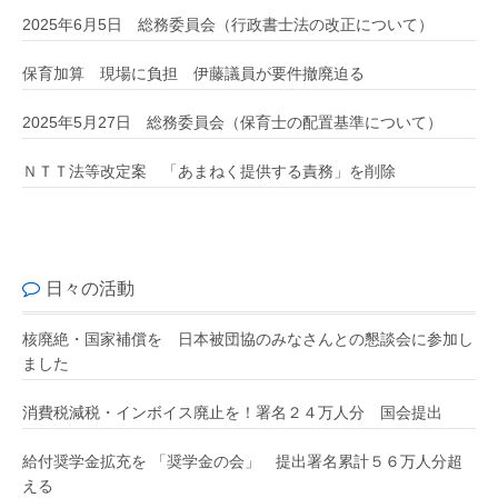
2025年6月5日 総務委員会（行政書士法の改正について）
保育加算 現場に負担 伊藤議員が要件撤廃迫る
2025年5月27日 総務委員会（保育士の配置基準について）
ＮＴＴ法等改定案 「あまねく提供する責務」を削除
日々の活動
核廃絶・国家補償を 日本被団協のみなさんとの懇談会に参加し
ました
消費税減税・インボイス廃止を！署名２４万人分 国会提出
給付奨学金拡充を 「奨学金の会」 提出署名累計５６万人分超
える