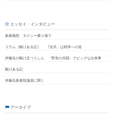
エッセイ・インタビュー
新春随想 タクシー乗り場で
コラム［駆けある記］ ｢反共」は戦争への道
伊藤岳の駆け足つうしん 「野党の共闘」でビッグな出来事
駆けある記
伊藤岳新参院議員に聞く
アーカイブ