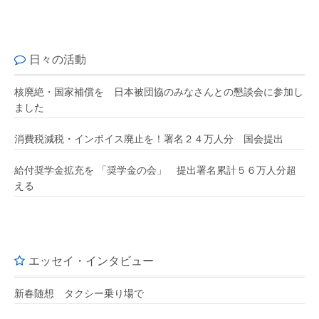
日々の活動
核廃絶・国家補償を 日本被団協のみなさんとの懇談会に参加し
ました
消費税減税・インボイス廃止を！署名２４万人分 国会提出
給付奨学金拡充を 「奨学金の会」 提出署名累計５６万人分超
える
エッセイ・インタビュー
新春随想 タクシー乗り場で