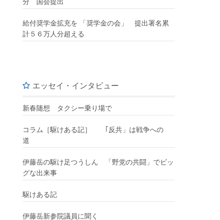
分 国会提出
給付奨学金拡充を 「奨学金の会」 提出署名累
計５６万人分超える
エッセイ・インタビュー
新春随想 タクシー乗り場で
コラム［駆けある記］ ｢反共」は戦争への
道
伊藤岳の駆け足つうしん 「野党の共闘」でビッ
グな出来事
駆けある記
伊藤岳新参院議員に聞く