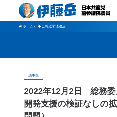
ホーム
/
公職選挙法違反
議事録
2022年12月2日 総務
開発支援の検証なしの拡
問題）