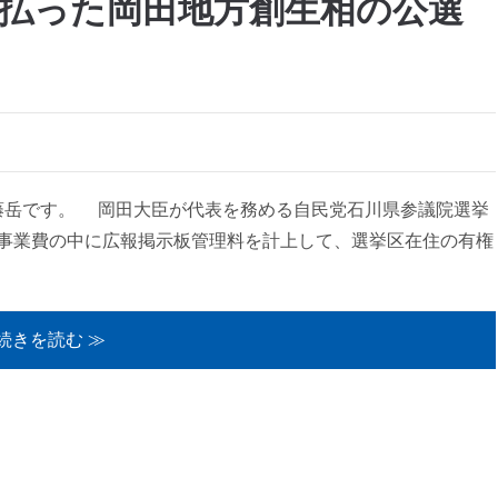
払った岡田地方創生相の公選
藤岳です。 岡田大臣が代表を務める自民党石川県参議院選挙
事業費の中に広報掲示板管理料を計上して、選挙区在住の有権
続きを読む ≫